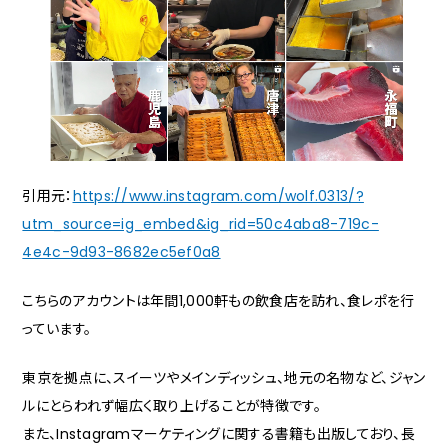
引用元：
https://www.instagram.com/wolf.0313/?
utm_source=ig_embed&ig_rid=50c4aba8-719c-
4e4c-9d93-8682ec5ef0a8
こちらのアカウントは年間1,000軒もの飲食店を訪れ、食レポを行
っています。
東京を拠点に、スイーツやメインディッシュ、地元の名物など、ジャン
ルにとらわれず幅広く取り上げることが特徴です。
また、Instagramマーケティングに関する書籍も出版しており、長