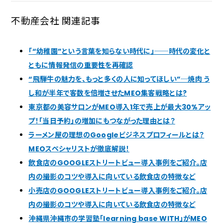
不動産会社 関連記事
「“幼稚園”という言葉を知らない時代に」──時代の変化と
ともに情報発信の重要性を再確認
“飛騨牛の魅力を、もっと多くの人に知ってほしい”─焼肉 う
し和が半年で客数を倍増させたMEO集客戦略とは?
東京都の美容サロンがMEO導入1年で売上が最大30%アッ
プ！「当日予約」の増加にもつながった理由とは？
ラーメン屋の理想のGoogleビジネスプロフィールとは？
MEOスペシャリストが徹底解説！
飲食店のGOOGLEストリートビュー導入事例をご紹介。店
内の撮影のコツや導入に向いている飲食店の特徴など
小売店のGOOGLEストリートビュー導入事例をご紹介。店
内の撮影のコツや導入に向いている飲食店の特徴など
沖縄県沖縄市の学習塾「learning base WITH」がMEO