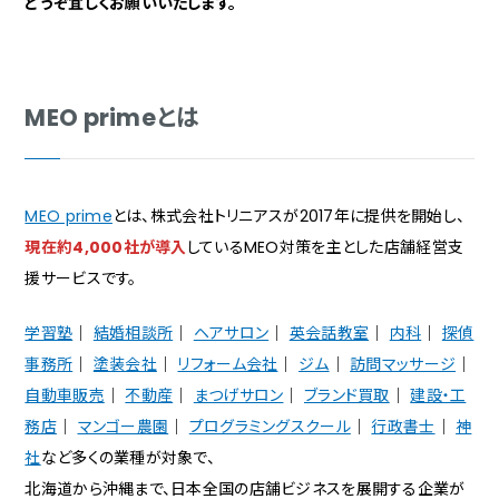
どうぞ宜しくお願いいたします。
MEO primeとは
MEO prime
とは、株式会社トリニアスが2017年に提供を開始し、
現在約4,000社が導入
しているMEO対策を主とした店舗経営支
援サービスです。
学習塾
│
結婚相談所
│
ヘアサロン
│
英会話教室
│
内科
│
探偵
事務所
│
塗装会社
│
リフォーム会社
│
ジム
│
訪問マッサージ
│
自動車販売
│
不動産
│
まつげサロン
│
ブランド買取
│
建設・工
務店
│
マンゴー農園
│
プログラミングスクール
│
行政書士
│
神
社
など多くの業種が対象で、
北海道から沖縄まで、日本全国の店舗ビジネスを展開する企業が