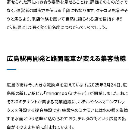
寄せられた声に向き合う姿勢を見せることは、評価そのものだけで
なく、運営者の誠実さを伝える手段にもなります。クチコミを増やそ
うと焦るより、来店体験を磨いて自然に語られる店を目指すほう
が、結果として長く効く知名度につながっていくでしょう。
広島駅再開発と路面電車が変える集客動線
広島の街は今、大きな転換点を迎えています。2025年3月24日、広
島駅の新しい駅ビル「minamoa（ミナモア）」が開業しました。およ
そ220のテナントが集まる商業施設に、ホテルやシネマコンプレッ
クスを併設する複合施設です。施設名のミナモアには水の都を象徴
する水面という意味が込められており、デルタの街という広島の出
自がそのまま名前に刻まれています。