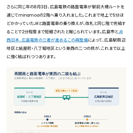
さらに同じ年の8月3日、広島電鉄の路面電車が駅前大橋ルートを
通じてminamoaの2階へ乗り入れました。これまで地上で5分ほ
どかかっていたJRと路面電車の乗り換えが、改札と同じ階で完結す
ることで2分程度まで短縮されたと報じられています。広島市と
JR
西日本、広島電鉄の三者が進めるこの再整備
によって、広島駅周辺
地区と紙屋町・八丁堀地区という東西の二つの核が、これまで以上
に強く結ばれつつあります。
再開発と路面電車が東西の二核を結ぶ
広島駅周辺と都心の紙屋町・八丁堀が、これまで以上に近づいています
駅前大橋ルートで直結
西の核
東の核
広島駅周辺地区
紙屋町・八丁堀地区
中四国の商業中枢
広島の陸の玄関口
再開発の歩み
2025.3
2025.8
ミナモア開業
路面電車が2階へ乗り入れ
およそ220店舗の複合施設
JRとの乗換 約5分から約2分へ