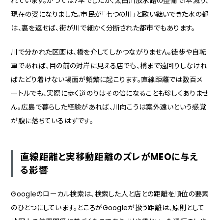
れています。かつては7本でしたが、太田川放水路の整備で1本減り、
現在の姿になりました。市民が「七つの川」と歌い継いできた水の都
は、裏を返せば、街が川で細かく分断された都市でもあります。
川で分かれた区画は、橋を介してしかつながりません。徒歩や自転
車であれば、目の前の対岸に見える店でも、橋まで遠回りしなけれ
ばたどり着けない場面が頻繁に起こります。直線距離では数百メ
ートルでも、実際に歩く道のりはその倍になることも珍しくありませ
ん。広島で暮らした経験があれば、川向こうは案外遠いという感覚
が腹に落ちているはずです。
直線距離と実移動距離のズレがMEOに与え
る影響
Googleのローカル検索は、検索した人と店との距離を順位の要素
のひとつにしています。ところがGoogleが扱う距離は、原則として