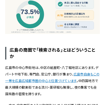
来店に最も直結する行動
それが「ルート検索」でした
73.5%
比較検討は3店舗以内
約7割
最初の数件に入れるかが分かれ目
が来店
名を対象に調査
1,090
過去3ヶ月以内のマップ利用者
マップで飲食店を検索した人のうち
出典 株式会社トライハッチ「Googleマップ上でのユーザー行動傾向に関する調査」（2024年）
広島の商圏で「検索される」とはどういうこと
か
広島市の中心市街地は、中区の紙屋町・八丁堀地区にあります。デ
パートや地下街、専門店、官公庁、銀行が集まり、
広島市自身もこの
一帯を広島広域都市圏の中心と位置づけています
。中四国地方で
最大規模の歓楽街である流川・薬研堀も隣接し、夜の集客でも全
国有数の密度を誇ります。