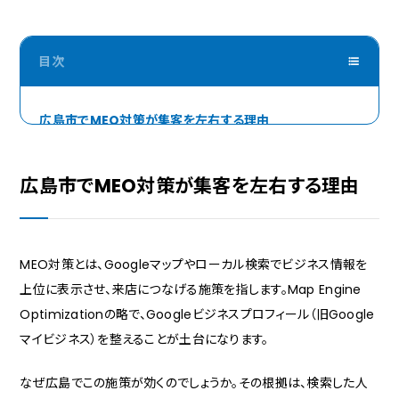
広島市でMEO対策が集客を左右する理由
Googleマップの利用実態と来店の距離感
広島の商圏で「検索される」とはどういうことか
広島市でMEO対策が集客を左右する理由
太田川デルタが生む「橋で隔てられた商圏」の特性
直線距離と実移動距離のズレがMEOに与える影響
MEO対策とは、Googleマップやローカル検索でビジネス情報を
エリアキーワードは「区」より「生活圏」で設計する
上位に表示させ、来店につなげる施策を指します。Map Engine
Googleのローカル検索を決める三つの要素を広島で読
Optimizationの略で、Googleビジネスプロフィール（旧Google
み替える
マイビジネス）を整えることが土台になります。
関連性は広島の地名とランドマークで磨く
距離はルート検索を生む工夫で補う
なぜ広島でこの施策が効くのでしょうか。その根拠は、検索した人