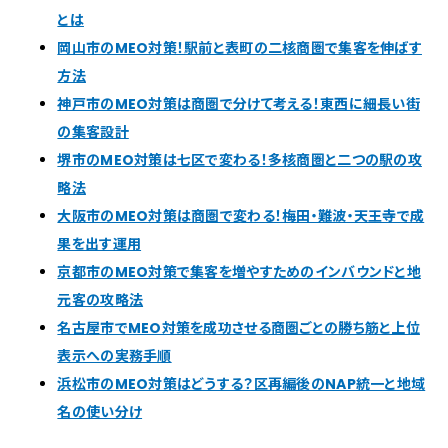
とは
岡山市のMEO対策！駅前と表町の二核商圏で集客を伸ばす
方法
神戸市のMEO対策は商圏で分けて考える！東西に細長い街
の集客設計
堺市のMEO対策は七区で変わる！多核商圏と二つの駅の攻
略法
大阪市のMEO対策は商圏で変わる！梅田・難波・天王寺で成
果を出す運用
京都市のMEO対策で集客を増やすためのインバウンドと地
元客の攻略法
名古屋市でMEO対策を成功させる商圏ごとの勝ち筋と上位
表示への実務手順
浜松市のMEO対策はどうする？区再編後のNAP統一と地域
名の使い分け