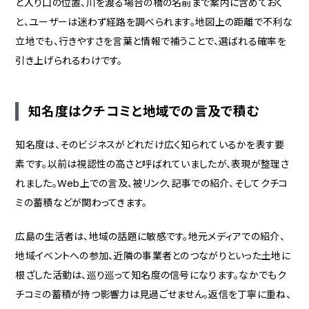
と入り口の位置、川を渡る場合の橋の名前まで案内に含めておく
と、ユーザーは迷わず経路を調べられます。地図上の距離で不利な
立地でも、行きやすさを言葉と情報で補うことで、選ばれる確率を
引き上げられるわけです。
知名度はクチコミと地域での言及で積む
知名度は、そのビジネスがどれだけ広く知られているかを表す要
素です。以前は視認性の高さと呼ばれていましたが、表現が整理さ
れました。Web上での言及、被リンク、記事での紹介、そしてクチコ
ミの蓄積などが関わってきます。
広島の生活者は、地域の話題に敏感です。地元メディアでの紹介、
地域イベントへの参加、近隣の事業者とのつながりといった土地に
根ざした活動は、巡り巡って知名度の信号になります。なかでもク
チコミの蓄積が持つ影響力は見過ごせません。返信を丁寧に重ね、