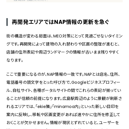
出典 JR西日本「広島駅ビルプロジェクト」
再開発エリアではNAP情報の更新を急ぐ
街の構造が変わる局面は、MEO対策にとって見過ごせないタイミン
グです。再開発によって建物の入れ替わりや区画の整理が進むと、
店舗の住所表記や周辺ランドマークの情報が古いまま残りやすく
なります。
ここで重要になるのが、NAP情報の一致です。NAPとは店名、住所、
電話番号の頭文字をとった呼び方で、Googleビジネスプロフィー
ル、自社サイト、各種ポータルサイトの間でこれらの表記が揃ってい
ることが信頼の前提になります。広島駅周辺のように景観が刷新さ
れるエリアでは、「ekie隣」「minamoa内」といった新しい目印を
案内に反映し、移転や区画変更があれば速やかに住所を修正して
おくことが欠かせません。情報が現状とずれていると、ユーザーを