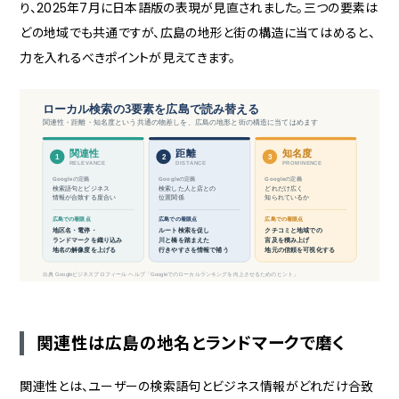
り、2025年7月に日本語版の表現が見直されました。三つの要素は
どの地域でも共通ですが、広島の地形と街の構造に当てはめると、
力を入れるべきポイントが見えてきます。
ローカル検索の3要素を広島で読み替える
関連性・距離・知名度という共通の物差しを、広島の地形と街の構造に当てはめます
関連性
距離
知名度
1
2
3
RELEVANCE
DISTANCE
PROMINENCE
Googleの定義
Googleの定義
Googleの定義
検索語句とビジネス
検索した人と店との
どれだけ広く
情報が合致する度合い
位置関係
知られているか
広島での着眼点
広島での着眼点
広島での着眼点
地区名・電停・
ルート検索を促し
クチコミと地域での
ランドマークを織り込み
川と橋を踏まえた
言及を積み上げ
地名の解像度を上げる
行きやすさを情報で補う
地元の信頼を可視化する
出典 Googleビジネスプロフィール ヘルプ「Googleでのローカルランキングを向上させるためのヒント」
関連性は広島の地名とランドマークで磨く
関連性とは、ユーザーの検索語句とビジネス情報がどれだけ合致