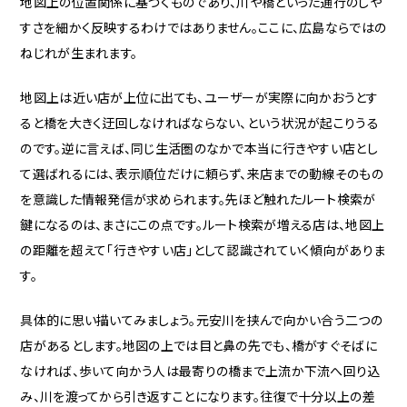
地図上の位置関係に基づくものであり、川や橋といった通行のしや
すさを細かく反映するわけではありません。ここに、広島ならではの
ねじれが生まれます。
地図上は近い店が上位に出ても、ユーザーが実際に向かおうとす
ると橋を大きく迂回しなければならない、という状況が起こりうる
のです。逆に言えば、同じ生活圏のなかで本当に行きやすい店とし
て選ばれるには、表示順位だけに頼らず、来店までの動線そのもの
を意識した情報発信が求められます。先ほど触れたルート検索が
鍵になるのは、まさにこの点です。ルート検索が増える店は、地図上
の距離を超えて「行きやすい店」として認識されていく傾向がありま
す。
具体的に思い描いてみましょう。元安川を挟んで向かい合う二つの
店があるとします。地図の上では目と鼻の先でも、橋がすぐそばに
なければ、歩いて向かう人は最寄りの橋まで上流か下流へ回り込
み、川を渡ってから引き返すことになります。往復で十分以上の差