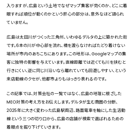
入りますが、広島という土地でなぜマップ集客が効くのか、どこに着
眼すれば順位が動くのかという肝心の部分は、意外なほど語られ
ていません。
広島は太田川がつくった三角州、いわゆるデルタの上に築かれた街
です。6本の川が中心部を流れ、橋を渡らなければたどり着けない
場所が市内のあちこちにあります。この地形は、Googleマップの集
客に独特の影響を与えています。直線距離では近くても川を挟むと
行きにくい、逆に同じ川沿いなら離れていても回遊しやすい、という
来店動線のクセが、他都市よりもはっきり表れるのです。
この記事では、対策会社の一覧ではなく、広島の地理に根ざした
MEO対策の考え方をお伝えします。デルタが生む商圏の分断、
2025年に大きく変わった広島駅周辺、路面電車を軸にした生活動
線という三つの切り口から、広島の店舗が検索で選ばれるための
着眼点を掘り下げていきます。