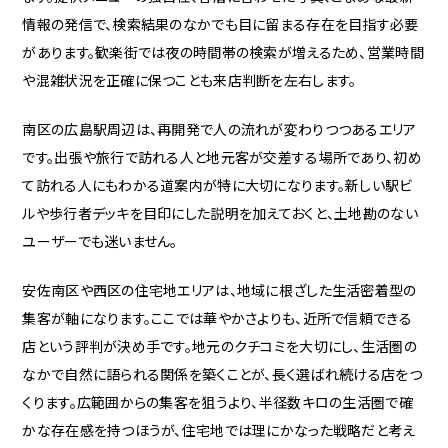
情報の発信で、検索結果のなかでも目に留まる存在を目指す必要
があります。歓楽街では夜の時間帯の検索が増えるため、営業時間
や混雑状況を正確に保つことも来店判断を左右します。
南区の広島駅周辺は、再開発で人の流れが変わりつつあるエリア
です。出張や旅行で訪れる人と地元客が交差する場所であり、初め
て訪れる人にもわかる道案内が特に大切になります。新しい駅ビ
ルや歩行者デッキを目印にした説明を加えておくと、土地勘のない
ユーザーでも迷いません。
安佐南区や西区の住宅地エリアは、地域に根ざした生活密着型の
集客が軸になります。ここでは華やかさよりも、近所で信頼できる
店という評判が決め手です。地元のクチコミを大切にし、生活圏の
なかで自然に語られる関係を築くことが、長く選ばれ続ける店をつ
くります。広範囲からの集客を狙うより、半径数キロの生活圏で確
かな存在感を持つほうが、住宅地では理にかなった戦略だと考え