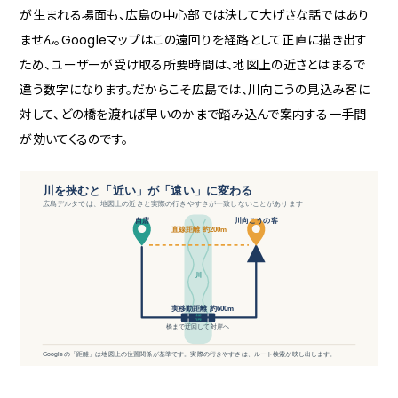
が生まれる場面も、広島の中心部では決して大げさな話ではあり
ません。Googleマップはこの遠回りを経路として正直に描き出す
ため、ユーザーが受け取る所要時間は、地図上の近さとはまるで
違う数字になります。だからこそ広島では、川向こうの見込み客に
対して、どの橋を渡れば早いのかまで踏み込んで案内する一手間
が効いてくるのです。
川を挟むと「近い」が「遠い」に変わる
広島デルタでは、地図上の近さと実際の行きやすさが一致しないことがあります
自店
川向こうの客
直線距離 約200m
川
実移動距離 約600m
橋
橋まで迂回して対岸へ
Googleの「距離」は地図上の位置関係が基準です。実際の行きやすさは、ルート検索が映し出します。