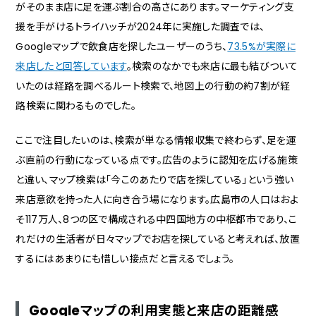
知名度はクチコミと地域での言及で積む
がそのまま店に足を運ぶ割合の高さにあります。マーケティング支
広島駅再開発と路面電車が変える集客動線
援を手がけるトライハッチが2024年に実施した調査では、
Googleマップで飲食店を探したユーザーのうち、
73.5%が実際に
再開発エリアではNAP情報の更新を急ぐ
来店したと回答しています
。検索のなかでも来店に最も結びついて
路面電車の停留所単位で「行きやすさ」を語る
いたのは経路を調べるルート検索で、地図上の行動の約7割が経
エリア別に見る広島市のMEO対策の着眼点
路検索に関わるものでした。
広島市でMEO対策を始める進め方
ここで注目したいのは、検索が単なる情報収集で終わらず、足を運
広島市のMEO対策の相談先を選ぶなら
ぶ直前の行動になっている点です。広告のように認知を広げる施策
と違い、マップ検索は「今このあたりで店を探している」という強い
来店意欲を持った人に向き合う場になります。広島市の人口はおよ
そ117万人、8つの区で構成される中四国地方の中枢都市であり、こ
れだけの生活者が日々マップでお店を探していると考えれば、放置
するにはあまりにも惜しい接点だと言えるでしょう。
Googleマップの利用実態と来店の距離感