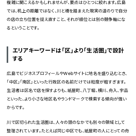
複雑に聞こえるかもしれませんが、要点はひとつに絞れます。広島
では、机上の距離ではなく、川と橋を踏まえた現実の道のりで自分
の店の立ち位置を捉え直すこと、それが順位とは別の競争軸にな
るということです。
エリアキーワードは「区」より「生活圏」で設計
する
広島でビジネスプロフィールやWebサイトに地名を盛り込むとき、
「中区」「南区」といった行政区の名前だけでは粒度が粗すぎます。
生活者は区名で店を探すよりも、紙屋町、八丁堀、横川、舟入、宇品
といった、より小さな地区名やランドマークで検索する傾向が強い
からです。
川で区切られた生活圏は、人々の頭のなかでも別々の領域として
整理されています。たとえば同じ中区でも、紙屋町の人にとっての舟