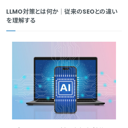
なぜ群馬の事業者にLLMO対策が必要な理由
SEO・MEO・LLMO・AIO・GEOの違い
LLMO対策とは何か｜従来のSEOとの違い
AI時代の新しい購買行動モデル「AIMA5」とは
を理解する
LLMO対策で得られる具体的なメリット
ブランド認知度と権威性の向上
指名検索と潜在顧客の増加
競合優位性の確立
LLMO対策の具体的な実践方法
コンテンツ面での対策
技術面での対策
群馬でLLMO対策業者を選ぶ際のチェックポイント
SEOの実績と知見があるか
対応範囲を明確にしているか
効果測定の方法を説明できるか