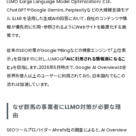
LLMO（Large Language Model Optimization）とは、
継続的なサポート体制があるか
ChatGPTやGoogle Gemini、Perplexityなどの大規模言語モデ
LLMO対策の費用相場と投資対効果
ル（LLM）を活用した生成AIの回答において、自社のコンテンツや情
LLMO対策の費用相場
報が優先的に引用・参照されるようにWebサイトを最適化する施
投資対効果をどう考えるか
策です。
LLMO対策を始める前に確認すべきこと
従来のSEO対策がGoogleやBingなどの検索エンジンで「上位表
現状のWeb集客状況を把握する
示」を目指すのに対し、LLMOは
「AIに引用される情報源になるこ
既存のSEO対策の状況を確認する
と」
を目指します。2026年5月時点で、Google AI Overviewは全
LLMO対策の目的を明確にする
世界15億人以上のユーザーに利用されており、日本国内でもこの
地域密着型ビジネスとLLMO対策の相性
流れは加速しています。
ローカルビジネスがAIに選ばれるために
MEO対策との連携が鍵
なぜ群馬の事業者にLLMO対策が必要な理
LLMO対策でよくある失敗と回避策
由
SEOを軽視してLLMOだけに注力する
SEOツールプロバイダーAhrefs社の調査によると、AI Overview
AIコンテンツの大量生成に走る