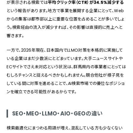
が表示される検索では
平均クリック率（CTR）が34.5%減少する
短期的な成果を求めすぎる
という報告があります。地方で事業を展開する企業にとって、Web
群馬の事業者がAI検索時代に備えるために
からの集客は都市部以上に重要な位置を占めることが多いでしょ
AI検索時代の集客強化はマケスクにご相談ください
う。検索経由の流入が減少すれば、その影響は直接的に売上へと
響きます。
一方で、2026年現在、日本国内でLLMO対策を本格的に実施して
いる企業はまだ少数派にとどまっています。大手ニュースサイトや
ECサイトでさえ未対応という状況は、群馬県内の事業者にとっては
むしろチャンスと捉えるべきかもしれません。競合他社が様子見を
している間に対策を進めることで、AI検索市場での優位なポジショ
ンを確立できる可能性があるからです。
SEO・MEO・LLMO・AIO・GEOの違い
検索最適化にまつわる用語が増え、混乱している方も少なくない