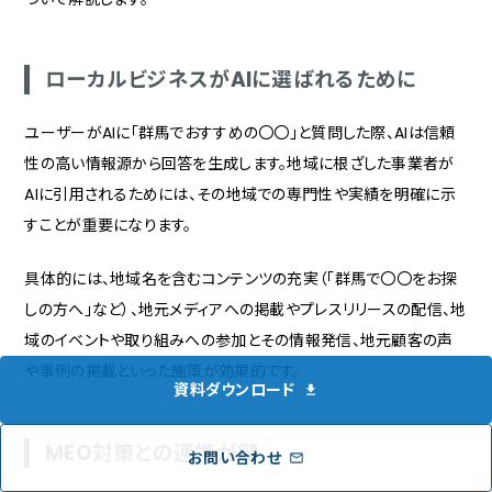
ローカルビジネスがAIに選ばれるために
ユーザーがAIに「群馬でおすすめの〇〇」と質問した際、AIは信頼
性の高い情報源から回答を生成します。地域に根ざした事業者が
AIに引用されるためには、その地域での専門性や実績を明確に示
すことが重要になります。
具体的には、地域名を含むコンテンツの充実（「群馬で〇〇をお探
しの方へ」など）、地元メディアへの掲載やプレスリリースの配信、地
域のイベントや取り組みへの参加とその情報発信、地元顧客の声
や事例の掲載といった施策が効果的です。
資料ダウンロード
MEO対策との連携が鍵
お問い合わせ