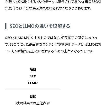
が最大40%減少するというデータも報告されており、従来のSEO対
LLMO対策業者に依頼する際の流れ
策だけでは十分な集客効果を得られなくなりつつあります。
問い合わせ・無料相談
ヒアリング・現状分析
SEOとLLMOの違いを理解する
戦略策定・提案
施策実行・定期レポート
SEOとLLMOは対立するものではなく、相互補完の関係にありま
LLMO対策業者選びで注意すべき点
す。SEOで培った高品質なコンテンツや構造化データは、LLMOにお
短期間での成果を確約する業者
いてもAIが情報を正確に理解するための土台となるからです。
SEOとLLMOを混同している業者
料金体系が不透明な業者
項目
AI時代の集客戦略はマケスクにご相談ください
SEO
LLMO
目的
検索結果での上位表示