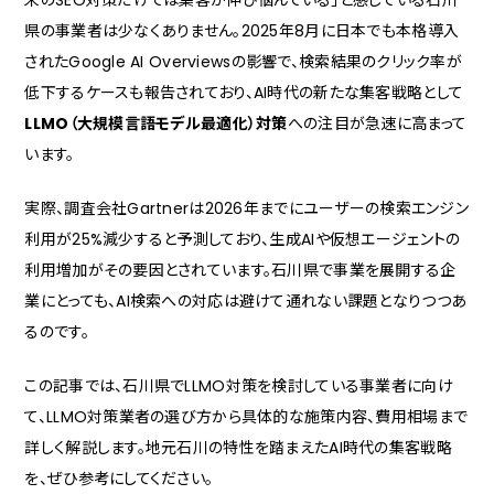
来のSEO対策だけでは集客が伸び悩んでいる」と感じている石川
県の事業者は少なくありません。2025年8月に日本でも本格導入
されたGoogle AI Overviewsの影響で、検索結果のクリック率が
低下するケースも報告されており、AI時代の新たな集客戦略として
LLMO（大規模言語モデル最適化）対策
への注目が急速に高まって
います。
実際、調査会社Gartnerは2026年までにユーザーの検索エンジン
利用が25%減少すると予測しており、生成AIや仮想エージェントの
利用増加がその要因とされています。石川県で事業を展開する企
業にとっても、AI検索への対応は避けて通れない課題となりつつあ
るのです。
この記事では、石川県でLLMO対策を検討している事業者に向け
て、LLMO対策業者の選び方から具体的な施策内容、費用相場まで
詳しく解説します。地元石川の特性を踏まえたAI時代の集客戦略
を、ぜひ参考にしてください。