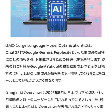
LLMO対策で実施される具体的な施策内容
構造化データマークアップの実装
E-E-A-Tを強化するコンテンツ制作
サイテーション（言及）の獲得
FAQ形式のコンテンツ整備
LLMO対策の費用相場と投資対効果
LLMO（Large Language Model Optimization）とは、
ChatGPTやGoogle Gemini、Perplexityといった生成AIの回答
LLMO対策の費用相場
に自社の情報を引用・掲載させるための最適化施策を指します。従
投資規模と成果の関係
来のSEO対策がGoogleやYahoo!の検索結果で上位表示を目指
効果が出るまでの期間
すのに対し、LLMOは生成AIが情報を参照・推奨してくれることをゴ
石川県の事業者がLLMO対策で成果を出すためのポイン
ールとしている点が大きく異なります。
ト
自社の強みと独自性を明確にする
Google AI Overviewsは2025年8月に日本でも正式導入され、
既存のSEO・MEO対策との連携を意識する
月間15億人以上のユーザーに利用されるまでに拡大しました。検
長期的な視点で取り組む
索クエリによってはAI Overviewsが表示されることでクリック率