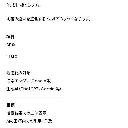
ポイント4：FAQ形式コンテンツの充実
と」を目標とします。
ポイント5：Googleビジネスプロフィールとの連携
両者の違いを整理すると、以下のようになります。
アパレルショップのLLMO対策で避けるべき3つの落とし穴
落とし穴1：SEOを軽視してLLMOだけに注力する
項目
落とし穴2：架空の情報や誇大表現を使う
SEO
落とし穴3：コンテンツの更新を怠る
LLMO
LLMO×MEOの連携で実店舗の集客力を最大化する
AI検索とGoogleマップの関係性
最適化の対象
オンラインとオフラインの接点を増やす
検索エンジン（Google等）
クチコミ獲得もLLMO対策の一環
生成AI（ChatGPT、Gemini等）
今後のAI検索の進化とアパレル業界への影響
目標
Google AIモードの日本上陸
検索結果での上位表示
ファッション×AI市場の拡大
AIの回答内での引用・言及
先行者利益を得るチャンス