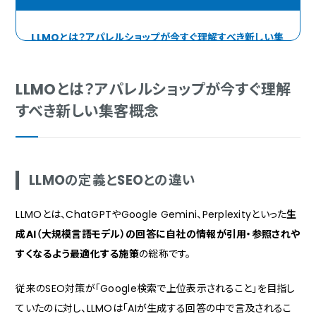
LLMOとは？アパレルショップが今すぐ理解すべき新しい集
客概念
LLMOの定義とSEOとの違い
LLMOとは？アパレルショップが今すぐ理解
なぜアパレル業界でLLMOが重要なのか
すべき新しい集客概念
AI時代の新しい購買行動モデル「AIMA5」とは
「ゼロクリック検索」がアパレルショップの集客を変える
ゼロクリック検索とは何か
LLMOの定義とSEOとの違い
アパレルショップへの影響
LLMOとは、ChatGPTやGoogle Gemini、Perplexityといった
生
アパレルショップがLLMO対策で押さえるべき5つのポイン
ト
成AI（大規模言語モデル）の回答に自社の情報が引用・参照されや
すくなるよう最適化する施策
の総称です。
ポイント1：E-E-A-Tを意識した情報発信
ポイント2：一次情報の積極的な発信
従来のSEO対策が「Google検索で上位表示されること」を目指し
ポイント3：構造化データの実装
ていたのに対し、LLMOは「AIが生成する回答の中で言及されるこ