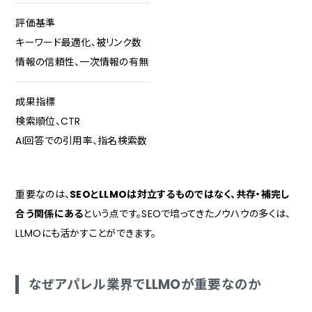
よくある質問｜アパレルショップのLLMO対策
評価基準
Q. LLMOの効果はどのくらいで現れますか？
キーワード最適化、被リンク数
Q. 小規模なアパレルショップでもLLMO対策は必要ですか？
情報の信頼性、一次情報の有無
Q. SNSの運用もLLMO対策に効果がありますか？
成果指標
Q. LLMO対策とSEO対策は別々に行う必要がありますか？
検索順位、CTR
Q. 自社でLLMO対策を行うのと、専門業者に依頼するのとではど
ちらがよいですか？
AI回答での引用率、指名検索数
AI検索時代の店舗集客は「株式会社トリニアス」にご相談く
ださい
重要なのは、
SEOとLLMOは対立するものではなく、共存・補完し
合う関係にある
という点です。SEOで培ってきたノウハウの多くは、
LLMOにも活かすことができます。
なぜアパレル業界でLLMOが重要なのか