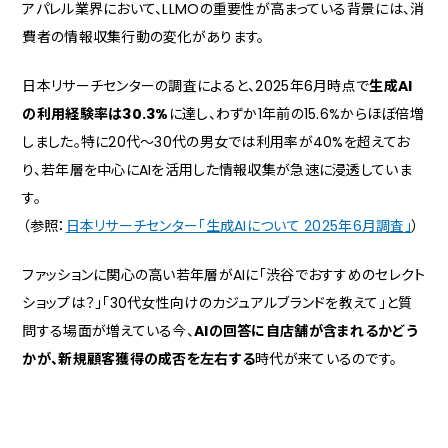
アパレル業界において、LLMOの重要性が高まっている背景には、消
費者の情報収集行動の変化があります。
日本リサーチセンターの調査によると、2025年6月時点で
生成AI
の利用経験率は30.3%
に達し、わずか1年前の15.6%からほぼ倍増
しました。特に20代〜30代の男女では利用率が40%を超えてお
り、若年層を中心にAIを活用した情報収集が急速に浸透していま
す。
（参照：
日本リサーチセンター「生成AIについて 2025年6月調査」
）
ファッションに関心の高い若年層がAIに「渋谷でおすすめのセレクト
ショップは？」「30代女性向けのカジュアルブランドを教えて」と質
問する場面が増えている今、
AIの回答に自店舗が含まれるかどう
かが、新規顧客獲得の成否を左右する
時代が来ているのです。