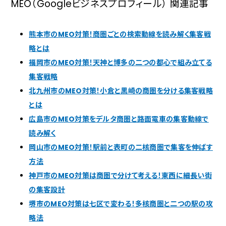
MEO（Googleビジネスプロフィール） 関連記事
熊本市のMEO対策！商圏ごとの検索動線を読み解く集客戦
略とは
福岡市のMEO対策！天神と博多の二つの都心で組み立てる
集客戦略
北九州市のMEO対策！小倉と黒崎の商圏を分ける集客戦略
とは
広島市のMEO対策をデルタ商圏と路面電車の集客動線で
読み解く
岡山市のMEO対策！駅前と表町の二核商圏で集客を伸ばす
方法
神戸市のMEO対策は商圏で分けて考える！東西に細長い街
の集客設計
堺市のMEO対策は七区で変わる！多核商圏と二つの駅の攻
略法